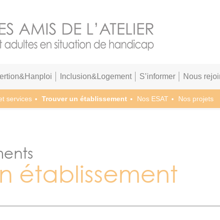
sertion&Hanploi
Inclusion&Logement
S’informer
Nous rejoi
et services
Trouver un établissement
Nos ESAT
Nos projets
ments
un établissement