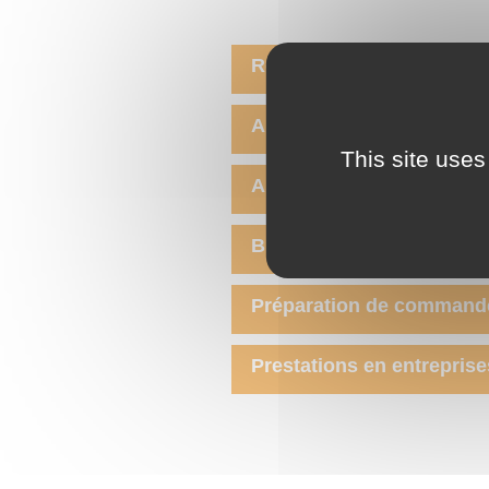
Restauration / Traiteur
Arts du papier / Reprogr
This site uses
Assemblage / Montage
Blanchisserie
Préparation de command
Prestations en entreprise