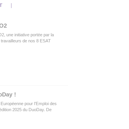
NT
UO2
, une initiative portée par la
x travailleurs de nos 8 ESAT
oDay !
 Européenne pour l’Emploi des
édition 2025 du DuoDay. De