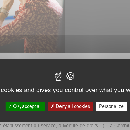
 est une plateforme téléphonique na
tementale - sans condition d’accès
 cookies and gives you control over what you w
ion de handicap, leurs aidants et les p
OK, accept all
Deny all cookies
Personalize
-mesure, de proximité et inconditionnelle
à chaque appel
roblématiques du quotidien (logement, travail, école, loisirs,
 en établissement ou service, ouverture de droits…). La Com