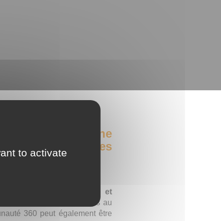
tionale – avec une
 à destination des
ant to activate
rofessionnels.
ant : elle
informe, oriente et
 transports…) ou dans l’accès au
munauté 360 peut également être