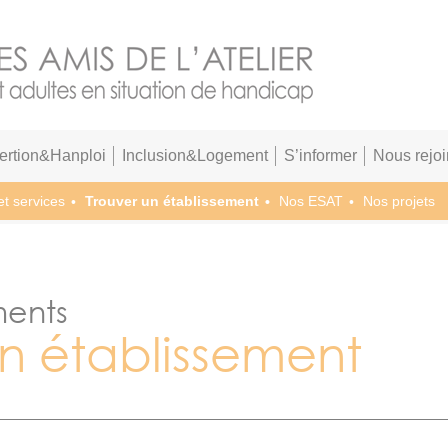
sertion&Hanploi
Inclusion&Logement
S’informer
Nous rejoi
et services
Trouver un établissement
Nos ESAT
Nos projets
ments
un établissement