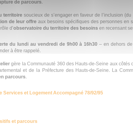
upture de parcours
.
 territoire
soucieux de s’engager en faveur de l’inclusion (du m
ion de leur offre
aux besoins spécifiques des personnes en si
rôle d’
observatoire du territoire des besoins
en recensant ses
rte du lundi au vendredi de 9h00 à 16h30
– en dehors de c
der à être rappelé.
elier
gère la Communauté 360 des Hauts-de-Seine aux côtés d
artemental et de la Préfecture des Hauts-de-Seine. La Com
 en parcours
.
e Services et Logement Accompagné 78/92/95
sitifs et parcours