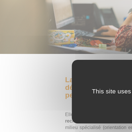
La Communauté 360
déclinaison dépar
This site uses
personnes en situat
Elle apporte une réponse
sur
recherche des solutions
aux p
milieu spécialisé (orientation