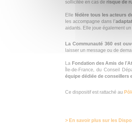
sollicitée en cas de
risque de r
Elle
fédère tous les acteurs du
les accompagne dans l’
adaptat
aidants. Elle joue également un 
La Communauté 360 est ouve
laisser un message ou de deman
La
Fondation des Amis de l’At
Île-de-France, du Conseil Dép
équipe dédiée de conseillers
Ce dispositif est rattaché au
Pôl
> En savoir plus sur les Dispo