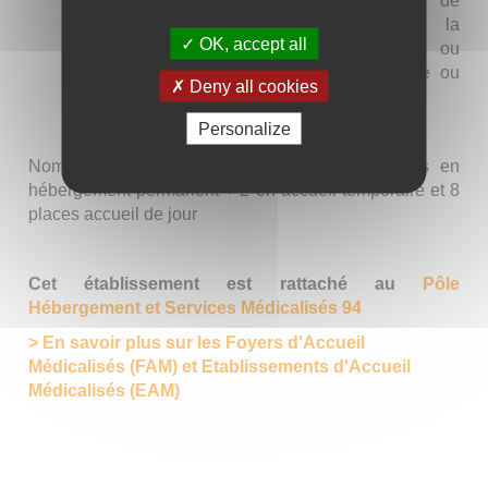
conviviaux avec les autres résidents de
l’appartement, préparer l’organisation de la
OK, accept all
semaine avec les accompagnants ou
éventuellement prendre un repas au calme ou
Deny all cookies
avec ses proches.
Personalize
Nombre de places : 48 places dont 38 places en
hébergement permanent + 2 en accueil temporaire et 8
places accueil de jour
Cet établissement est rattaché au
Pôle
Hébergement et Services Médicalisés 94
> En savoir plus sur les Foyers d'Accueil
Médicalisés (FAM) et Etablissements d'Accueil
Médicalisés (EAM)