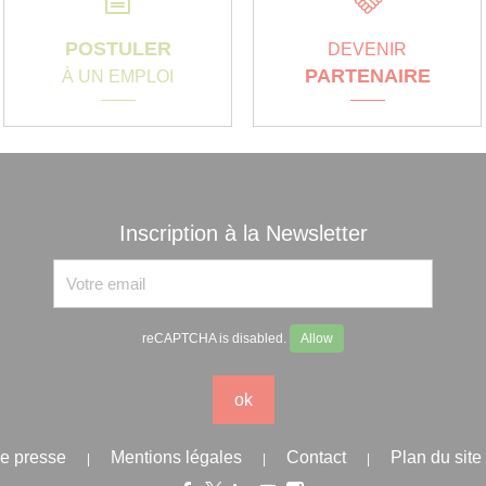
POSTULER
DEVENIR
PARTENAIRE
À UN EMPLOI
Inscription à la Newsletter
reCAPTCHA is disabled.
Allow
ok
e presse
Mentions légales
Contact
Plan du site
|
|
|