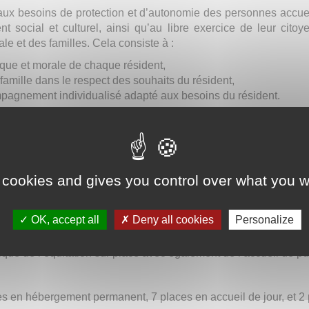
x besoins de protection et d’autonomie des personnes accueilli
 social et culturel, ainsi qu’au libre exercice de leur citoye
ale et des familles. Cela consiste à :
ique et morale de chaque résident,
 famille dans le respect des souhaits du résident,
pagnement individualisé adapté aux besoins du résident.
liers animés par l’équipe éducative : décoration, informatiqu
ngerie, théâtre et musique… Ces ateliers permettent de maintenir
onction de leurs intérêts et de leurs besoins qui seront inscrits 
 cookies and gives you control over what you w
vités extérieures et des sorties pour enrichir les temps de lo
ciper à la vie locale en tant que citoyen (cinéma, bowling, visit
ocales…).
OK, accept all
Deny all cookies
Personalize
and domaine de 6 hectares. Un parc extérieur offre un jardin o
ue de l’équitation sur place avec également de l’accueil de publ
s en hébergement permanent, 7 places en accueil de jour, et 2 