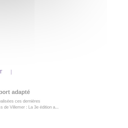
NT
port adapté
éalisées ces dernières
de Villemer : La 3e édition a...