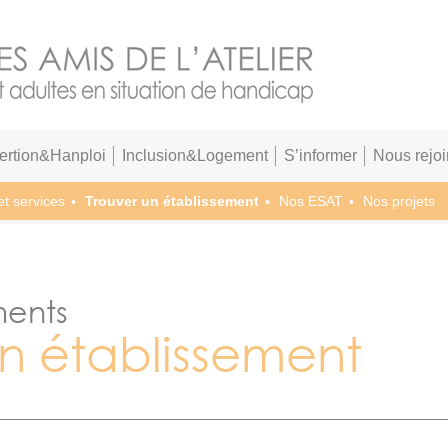
sertion&Hanploi
Inclusion&Logement
S’informer
Nous rejoi
et services
Trouver un établissement
Nos ESAT
Nos projets
ments
un établissement