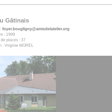
u Gâtinais
 :
foyer.bougligny@amisdelatelier.org
re : 1999
de places : 37
on : Virginie MOREL