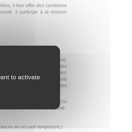
es. Il leur offre des conditions
nneté. Il participe à la mission
e, arts plastiques, menuiserie,
 et de développer les acquis des
dans leurs projets personnalisés.
ant to activate
isirs et développer la curiosité
es, shopping, participation à des
mbragé et un terrain de foot. Un
ic extérieur pour cette activité.
places en accueil temporaire.)