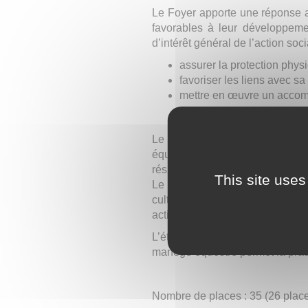
Le Foyer apporte une réponse au
favorables à leur développement
d’intérêt général de l’action soci
assurer la protection phys
favoriser les liens avec sa
mettre en œuvre un accom
Le Foyer propose plusieurs ate
équitation, sports, cuisine, li
résidents pour les épanouir en f
This site uses
Le foyer propose aussi des acti
culturelle et permettre de parti
actions avec des associations l
L’établissement dispose d’un gr
manège équestre permet la pratiq
Nombre de places : 35 (26 place