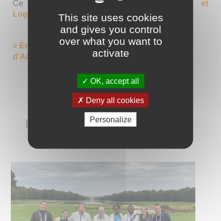
Ce dispositif est rattaché au
Pôle Services et
Logement Accompagné 78/92/95
This site uses cookies
and gives you control
over what you want to
> En savoir plus sur les Services
activate
d’Accompagnement (SAVS / SAMSAH)
OK, accept all
Deny all cookies
Personalize
LES DERNIÈRES ACTUALITÉS DE
L’ÉTABLISSEMENT