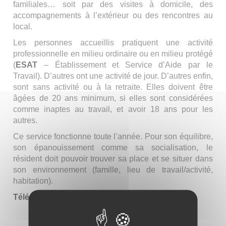
familiales… soit par des visites à domicile, des
accompagnements à l’extérieur ou des rencontres au
local.
Les personnes accueillis pratiquent une activité
professionnelle en milieu ordinaire ou en milieu protégé
(
ESAT
– Établissement et Service d’Aide par le
Travail). D’autres ont une activité de jour. D’autres enfin,
sont sans activité ou à la retraite. Elles doivent être
âgées de 20 ans minimum, si elles sont considérées
comme inaptes au travail, et avoir 18 ans pour les
autres.
Ce service fonctionne toute l’année. Pour son équilibre,
son épanouissement comme sa socialisation, le
résident doit pouvoir trouver sa place et se situer dans
son environnement (famille, lieu de travail/activité,
habitation).
Téléchargez le dossier de candidature