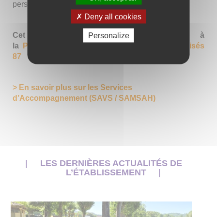
personne.
Deny all cookies
Cet établissement est rattaché à
Personalize
la
Plateforme Habitat et Services Non Médicalisés
87
> En savoir plus sur les Services
d’Accompagnement (SAVS / SAMSAH)
LES DERNIÈRES ACTUALITÉS DE
L’ÉTABLISSEMENT