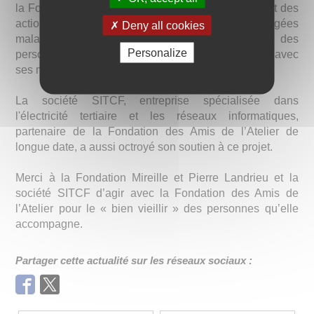
la Fondation des Petits Frères des Pauvres, soutient des
actions contribuant au mieux-être des personnes âgées
Deny all cookies
malades, en fin de vie, en soins palliatifs ou des
Personalize
personnes en situation de handicap. En adéquation avec
ses missions, elle a souhaité contribuer à ce projet.
La société SITCF, entreprise spécialisée dans
l'électricité tertiaire et les réseaux informatiques,
partenaire de la Fondation des Amis de l’Atelier de
longue date, a aussi octroyé son soutien à ce projet.
Merci à la Fondation Mireille et Pierre Landrieu et la
société SITCF d’agir avec la Fondation des Amis de
l’Atelier pour le « bien vieillir » des personnes qu’elle
accompagne.
Partager cette actualité sur les réseaux sociaux :
Facebook
Twitter