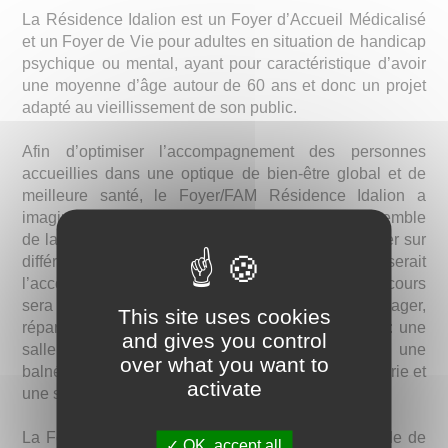
La Résidence Idalion est un Foyer d’Accueil Médicalisé
et un Foyer de Vie pour adultes en situation de handicap
psychique ou mental, ayant pour caractéristique d’avoir
une moyenne d’âge autour de 60 ans et donc un projet
adapté au vieillissement de son public.
Afin d’optimiser l’accompagnement des personnes
accueillies dans une optique de bien-être global et de
meilleure santé, le Foyer/FAM Résidence Idalion a
imaginé un parcours qui prendra forme dans l’ensemble
de la Résidence. Ce parcours permettra de travailler sur
différents sens et stimulations, ce qui optimiserait
l’accompagnement du résident vieillissant. Ce parcours
sera composé de plusieurs espaces à aménager,
This site uses cookies
répartis sur l'ensemble du bâtiment et en extérieur : une
and gives you control
salle multisensorielle, un jardin thérapeutique, une
over what you want to
balnéothérapie, des activités aquatiques, une tisanerie et
activate
une salle de motricité.
La Fondation Mireille et Pierre Landrieu, sous égide de
OK, accept all