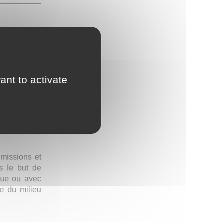
ons pour
 à leurs
de temps
appels à
ant to activate
 travaillant
ional.
 missions et
ns le but de
ique ou avec
e du milieu