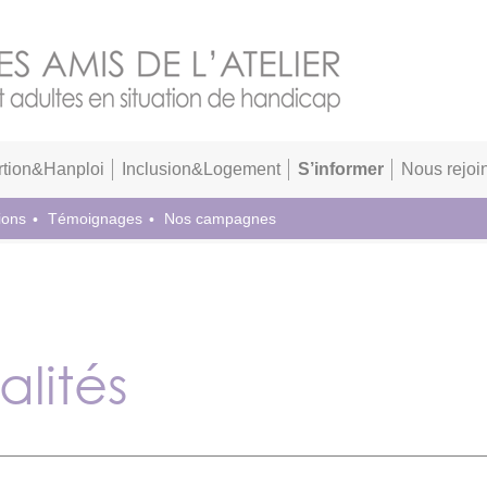
rtion&Hanploi
Inclusion&Logement
S’informer
Nous rejoi
ions
Témoignages
Nos campagnes
alités