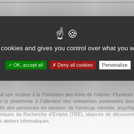
onnecte les entreprises et les associati
âce à Wenabi, les entreprises permettent
iser auprès d’associations via du don 
entorat, mécénat de compétences, défis, 
 cookies and gives you control over what you w
rgent.
OK, accept all
Deny all cookies
Personalize
r 2,5M€ et a rendu possible plus de 600 000 h de bénévolat en
n soutenant près de 2 000 associations en France et à l'internat
 son soutien à la Fondation des Amis de l’Atelier. Plusieurs
ur la plateforme à l’attention des entreprises partenaires da
nnelle des personnes en situation de handicap mentale, psych
echniques de Recherche d’Emploi (TRE), séances de découvert
 ateliers informatiques.