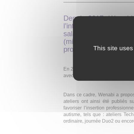
Depuis 2017, Wenabi c
l’intérêt général. Gr
salariés de se mobil
(missions terrain, m
This site uses
projets) ou du don d’a
En 2024, Wenabi a permis de leve
avec plus de 150 entreprises et e
Dans ce cadre, Wenabi a proposé
ateliers ont ainsi été publiés s
favoriser l’insertion professio
autisme, tels que : ateliers T
ordinaire, journée Duo2 ou encore