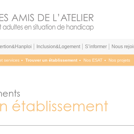
sertion&Hanploi
Inclusion&Logement
S’informer
Nous rejoi
et services
Trouver un établissement
Nos ESAT
Nos projets
ments
un établissement