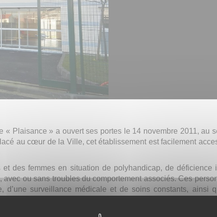
e « Plaisance » a ouvert ses portes le 14 novembre 2011, au se
acé au cœur de la Ville, cet établissement est facilement acces
t des femmes en situation de polyhandicap, de déficience int
me, avec ou sans troubles du comportement associés. Ces perso
ne, d’une surveillance médicale et de soins constants, ainsi
illies dans l’établissement au sein de 2 pôles spécifiques – pô