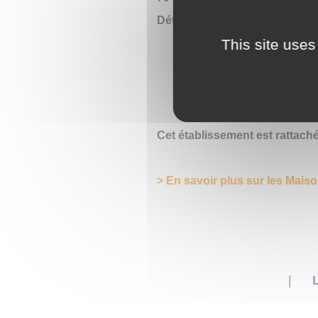
Détail des places :
This site uses
40 en hébergement perma
10 en hébergement de se
18 accueils de jour
2 accueils temporaires (p
Cet établissement est rattach
> En savoir plus sur les Mais
L