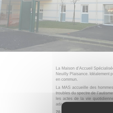
La Maison d’Accueil Spécialisé
Neuilly Plaisance. Idéalement pl
en commun.
La MAS accueille des hommes e
troubles du spectre de l’autis
les actes de la vie quotidien
adapté.
70 personnes
sont ainsi accue