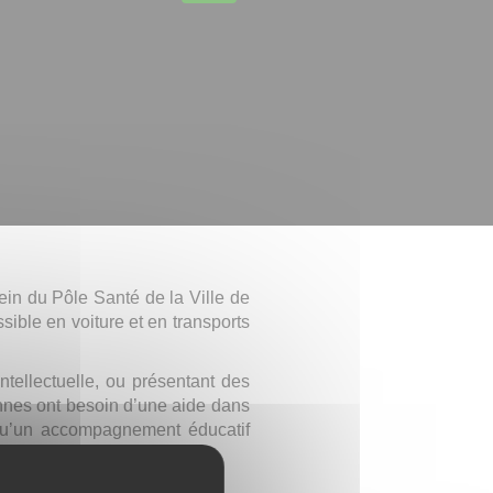
in du Pôle Santé de la Ville de
sible en voiture et en transports
ellectuelle, ou présentant des
nnes ont besoin d’une aide dans
 qu’un accompagnement éducatif
le Polyhandicap et pôle TSA.