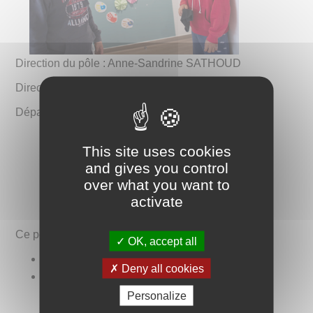
Direction du pôle : Anne-Sandrine SATHOUD
Direction adjointe : En cours de recrutement
Département concerné : Seine-Saint-Denis (93)
This site uses cookies
and gives you control
over what you want to
activate
Ce pôle comprend les établissements suivants :
OK, accept all
MAS Plaisance
Deny all cookies
EAM Les Temps Modernes
Personalize