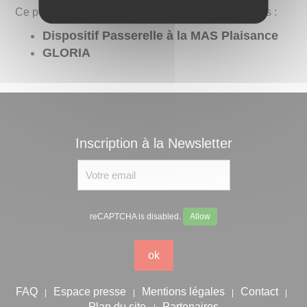
Ce pôle comprend les services et dispositifs suivants :
Dispositif Passerelle à la MAS Plaisance
GLORIA
Inscription à la Newsletter
reCAPTCHA is disabled.
Allow
ok
FAQ
Espace presse
Mentions légales
Contact
|
|
|
|
Plan du site
Partenaires