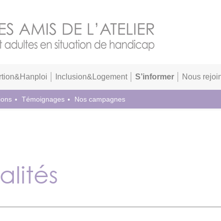
rtion&Hanploi
Inclusion&Logement
S’informer
Nous rejoi
ions
Témoignages
Nos campagnes
alités