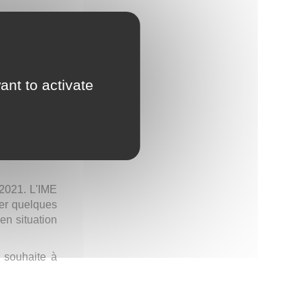
ant to activate
 2020 par le
aisir d'être
é 2021. L'IME
ser quelques
en situation
 souhaite à