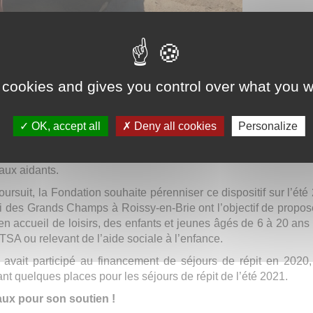
 cookies and gives you control over what you w
OK, accept all
Deny all cookies
Personalize
nfants ont été très positifs sur les séjours de répit proposés en
permis aux enfants de reprendre de l'oxygène, de l'espace, le pl
 aux aidants.
poursuit, la Fondation souhaite pérenniser ce dispositif sur l’ét
i des Grands Champs à Roissy-en-Brie ont l’objectif de propo
 en accueil de loisirs, des enfants et jeunes âgés de 6 à 20 ans 
TSA ou relevant de l’aide sociale à l’enfance.
avait participé au financement de séjours de répit en 2020,
t quelques places pour les séjours de répit de l’été 2021.
aux pour son soutien !