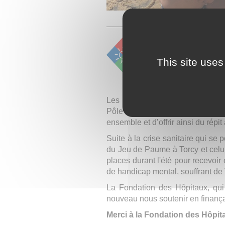
This site uses
Les retours des familles et des e
Pôle enfance 77. Ces séjours ont 
ensemble et d’offrir ainsi du répit
Suite à la crise sanitaire qui se 
du Jeu de Paume à Torcy et celu
places durant l'été pour recevoir
de handicap mental, souffrant de 
La Fondation des Hôpitaux, qui 
nouveau nous soutenir en finançan
Merci à la Fondation des Hôpit