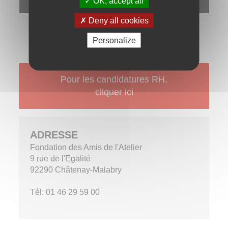
OK, accept all
reCAPTCHA is disabled.
Allow
Deny all cookies
Personalize
Pour les candidatures RH,
cliquer ici
ADRESSE
Fondation des Amis de l'Atelier
9 rue de l'Egalité
92290 Châtenay-Malabry
Tél: 01 46 29 59 00