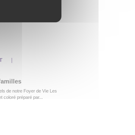
NT
familles
nnels de notre Foyer de Vie Les
et coloré préparé par...