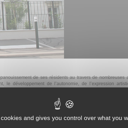
épanouissement de ses résidents au travers de nombreuses ac
nt, le développement de l’autonomie, de l’expression artistiqu
ives, l’équipe des Lierres accompagne les résidents dans un souc
en accueil de jour, 26 en hébergement permanent et 1 en hébe
 cookies and gives you control over what you w
au
Pôle Hébergement 92