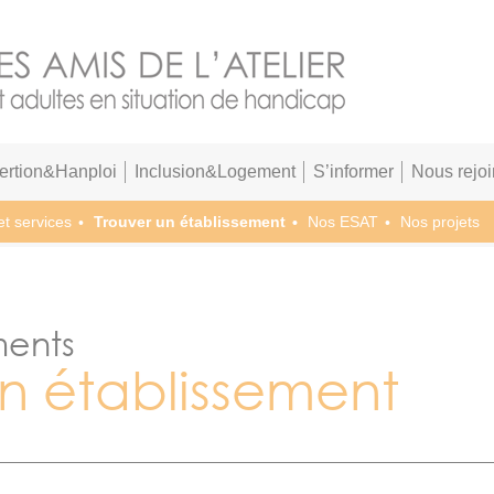
sertion&Hanploi
Inclusion&Logement
S’informer
Nous rejoi
et services
Trouver un établissement
Nos ESAT
Nos projets
ments
un établissement