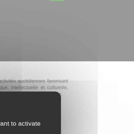
tivités quotidiennes favorisant
e, intellectuelle et culturelle,
i permanent de leur bien-être.
rgement temporaire
ant to activate