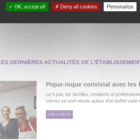
OK, accept all
Deny all cookies
Personalize
rs et Etablissements d'Accueil Non Médicalisés (EANM)
ES DERNIÈRES ACTUALITÉS DE L’ÉTABLISSEME
Pique-nique convivial avec les 
Le 5 juin, les familles, résidents et professio
Lierres se sont réunis autour d’un buffet varié 
LIRE LA SUITE