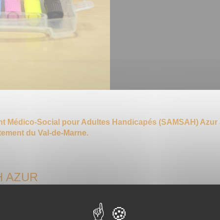
 Médico-Social pour Adultes Handicapés (SAMSAH) Azur a
tement du Val-de-Marne.
H AZUR
ctif principal est de permettre à la personne présentant des Tro
 pas de patient ou d’usager, mais de citoyen doté de compétence
 parcours de vie.