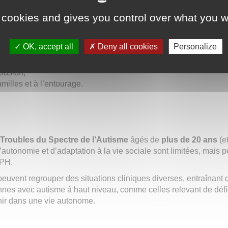
pérationnels fondent l’accompagnement du SAMSAH :
 cookies and gives you control over what you w
iser le parcours de soin,
OK, accept all
Deny all cookies
Personalize
clusion,
milles et à l’entourage.
s
Troubles du Spectre de l’Autisme
âgés de
plus de 20 ans
(e
’autonomie et d’adaptation à la vie sociale sont limitées, mais p
DPH.
vent regrouper des situations cliniques diverses, entraînant 
onnes avec autisme à haut niveau, comme celles relevant de déf
enir dans une vie autonome.