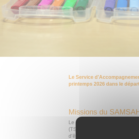
Le Service d'Accompagnement
printemps 2026 dans le dépar
Missions du SAMSA
Le
SAMSAH AZUR
dont l’obje
(TSA) de retrouver sa place, non
d’être pleinement actrice de son