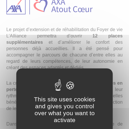
Le projet d’extension et de réhabilitation du Foyer de vie
L’Alliance permettra d’ouvrir
12 places
supplémentaires
et d’améliorer le confort des
personnes déjà accueillies. Il a été pensé pour
accompagner le parcours de chacune d’entre elles au
regard de leurs compétences, de leur autonomie en
créant des espaces adaptés et dédiés.
La création de
deux unités dédiées aux personnes en
perte d’autonomie
permettra d’individualiser leur
rythme et leur accompagnement pour qu’elles
This site uses cookies
bénéficient des activités de l’accueil de jour en fonction
and gives you control
de leur projet individualisé.
over what you want to
activate
Dans le cadre de ce projet, une nouvelle salle de