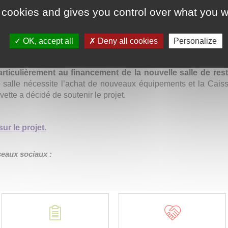
 cookies and gives you control over what you w
OK, accept all
Deny all cookies
Personalize
e du Crédit Agricole de la Vallée de l'Yvette pour son souti
tion du Foyer de vie L’Alliance à Verrières-le-Buisson.
rticulièrement au financement de la nouvelle salle de rest
 salle nécessite l’achat de nouveaux équipements et la Caiss
vette a décidé de soutenir le projet.
ur le projet.
éseaux sociaux :