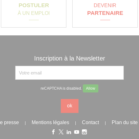
POSTULER
DEVENIR
PARTENAIRE
À UN EMPLOI
Inscription à la Newsletter
reCAPTCHA is disabled.
Allow
ok
e presse
Mentions légales
Contact
Plan du site
|
|
|