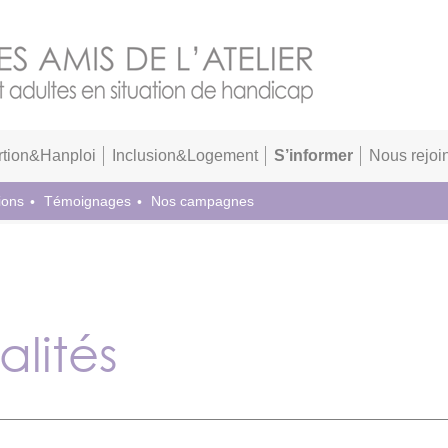
rtion&Hanploi
Inclusion&Logement
S’informer
Nous rejoi
ions
Témoignages
Nos campagnes
alités