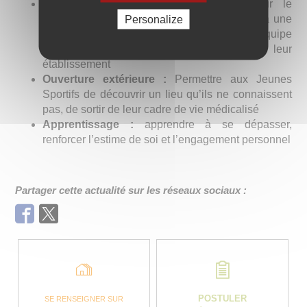
Inclusion :
Faire changer le regard sur le
handicap. Concourir comme tout un chacun à une
Personalize
épreuve sportive avec le soutien d’une équipe
d’encadrement et défendre les couleurs de leur
établissement
Ouverture extérieure :
Permettre aux Jeunes
Sportifs de découvrir un lieu qu’ils ne connaissent
pas, de sortir de leur cadre de vie médicalisé
Apprentissage :
apprendre à se dépasser,
renforcer l’estime de soi et l’engagement personnel
Partager cette actualité sur les réseaux sociaux :
Facebook
Twitter
POSTULER
SE RENSEIGNER SUR