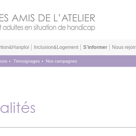
rtion&Hanploi
Inclusion&Logement
S’informer
Nous rejoi
ions
Témoignages
Nos campagnes
alités