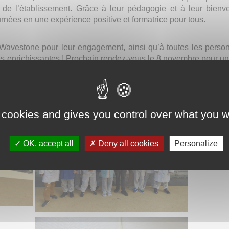
e l’établissement. Grâce à leur pédagogie et à leur bienvei
urnées en une expérience positive et formatrice pour tous.
avestone pour leur engagement, ainsi qu’à toutes les person
es enrichissantes ! Prochain rendez-vous le 8 novembre pour 
 cookies and gives you control over what you w
OK, accept all
Deny all cookies
Personalize