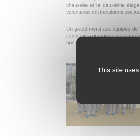
chaussée et le deuxième étage d
volontaires ont transformé ces jo
Un grand merci aux équipes de W
contribué à organiser ces journé
nos ESAT.
This site uses