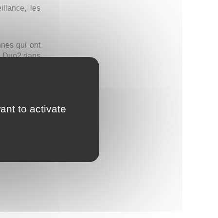
llance, les
nes qui ont
un Duo2 dans
ant to activate