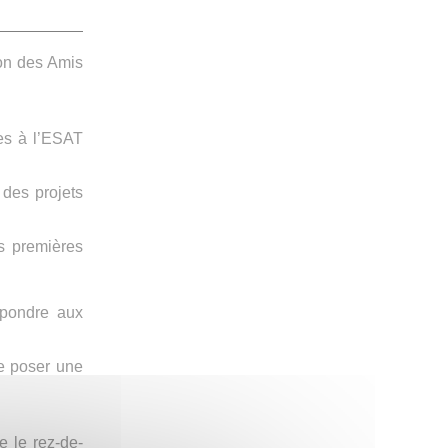
ion des Amis
es à l’ESAT
 des projets
es premières
épondre aux
de poser une
 le rez-de-