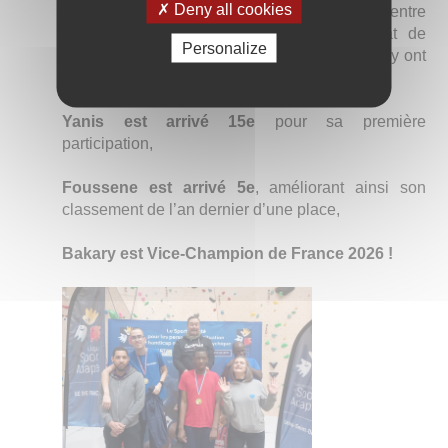
Deny all cookies
Escalade adapté
pour six jeunes dont trois d’entre
eux se sont qualifiés pour le championnat de
Personalize
France à Auxerre. Bakary, Foussene et Yanis y ont
réalisé de très belles performances :
Yanis est arrivé 15e
pour sa première
participation,
Foussene est arrivé 5e
, améliorant ainsi son
classement de l’an dernier d’une place,
Bakary est Vice-Champion de France 2026 !