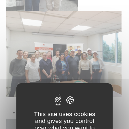
ESAT de Châtillon (92) :
This site uses cookies
and gives you control
over what you want to