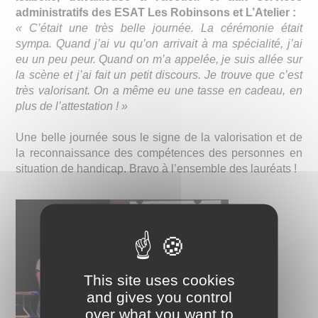
administratifs des ESAT Les Robinsons et L’Atelier :
« C’était une très belle journée. La cérémonie était
sympa. Quand j’ai vu qu’on arrivait à ma spécialité, j’ai
eu un peu peur. Quand on m’a appelée, je suis allée sur
la scène et j’ai fait un petit discours. Je trouve que c’est
très valorisant. On a même eu une tasse en cadeau, en
plus de l’attestation ! »
Une belle journée sous le signe de la valorisation et de
la reconnaissance des compétences des personnes en
situation de handicap. Bravo à l’ensemble des lauréats !
This site uses cookies
and gives you control
over what you want to