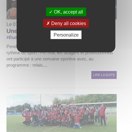
OK, accept all
Deny all cookies
Le 07/07/2026
Une semaine au rythme du sport !
Personalize
CAJ Les Robinsons
#Établissements & Services
Pendant une semaine le CAJ Les Robinsons a vibré au
rythme du sport ! Fin mai, les usagers et professionnels
ont participé à une semaine sportive avec, au
programme : relais,...
LIRE LA SUITE